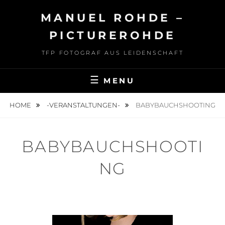
Skip
MANUEL ROHDE –
to
content
PICTUREROHDE
TFP FOTOGRAF AUS LEIDENSCHAFT
MENU
HOME
-VERANSTALTUNGEN-
BABYBAUCHSHOOTING
BABYBAUCHSHOOTI
NG